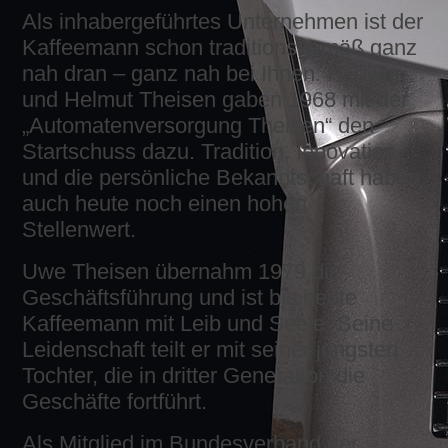
Als inhabergeführtes Unternehmen ist der
Kaffeemann schon traditionsgemäß ganz
nah dran – ganz nah bei Ihnen. Hedwig
und Helmut Theisen gaben 1968 mit der
„Automatenversorgung Theisen“ den
Startschuss dazu. Tradition, Innovation
und die persönliche Bekanntschaft haben
auch heute noch einen hohen
Stellenwert.
Uwe Theisen übernahm 1979 die
Geschäftsführung und ist bis heute
Kaffeemann mit Leib und Seele. Seine
Leidenschaft teilt er mit seiner jüngsten
Tochter, die in dritter Generation die
Geschäfte fortführt.
Als Mitglied im Bundesverband der