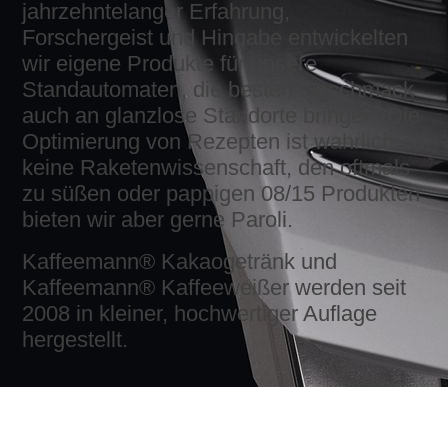
jahrzehntelanger Erfahrung,
Forschergeist und Hingabe entwickelten
wir eigene Produkte für unsere
Standautomaten, die besten Geschmack
auch an glanzlose Standorte bringen. Die
Optimierung von Rezepten ist wahrlich
keine Raketenwissenschaft, den oftmals
zu süßen oder pappigen 08/15 Produkten
bieten wir aber gerne Paroli.
Kaffeemann® Kakaogetränk und
Kaffeemann® Kaffeeweißer werden seit
2008 in kleiner, hochwertiger Auflage
hergestellt.
Philosoffee
Wir verstehen Kaffee als Lebensgefühl