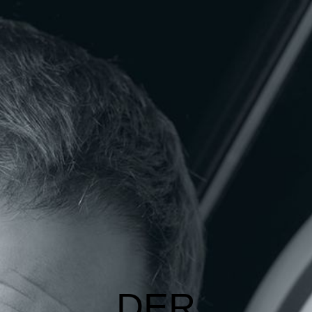
Der Kaffeemann GmbH
Kaffeemann
Portfolio
Kontakt
Impressum
DER