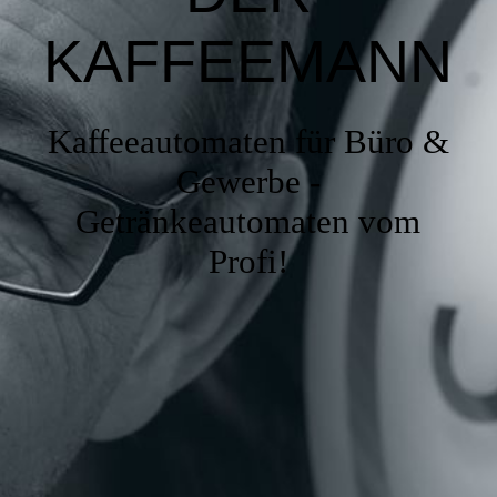
KAFFE
EMANN
Kaffeeautomaten für Büro &
Gewerbe -
Getränkeautomaten vom
Profi!