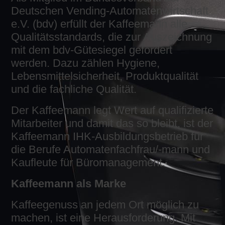
Deutschen Vending-Automatenwirtschaft
e.V. (bdv) erfüllt der Kaffeemann alle
Qualitätsstandards, die zur Auszeichnung
mit dem bdv-Gütesiegel gefordert
werden. Dazu zählen Hygiene,
Lebensmittelsicherheit, Produktqualität
und die fachliche Qualität.
Der Kaffeemann legt Wert auf qualifizierte
Mitarbeiter und damit das so bleibt, ist der
Kaffeemann IHK-Ausbildungsbetrieb für
die Berufe Automatenfachfrau/-mann und
Kaufleute für Büromanagement.
Kaffeemann als Marke
Kaffeegenuss an jedem Ort möglich zu
machen, ist eine Herausforderung. Mit